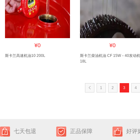
¥0
¥0
斯卡兰高速机油10 200L
斯卡兰柴油机油 CF 15W－40发动
18L
1
2
3
4
七天包退
正品保障
好评