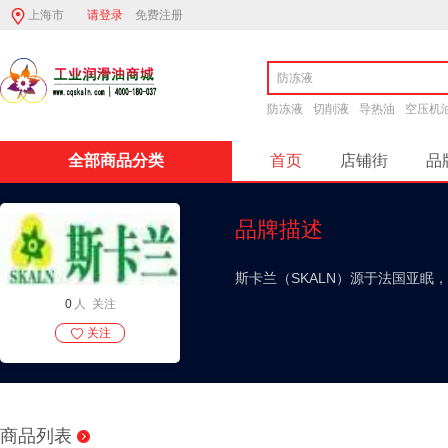
上海市
请登录
免费注册
防冻液
切削液
导热油
空压机
全部商品分类
首页
店铺街
品
二硫化钼锂基润滑脂
品牌描述
斯卡兰（SKALN）源于法国亚
0
人 关注
关注
商品列表