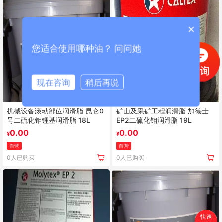
×
您适合使用哪种油？ 问问她
现在咨询
稍后再说
机械设备滚动部位润滑脂 昆仑0
矿山及采矿工程润滑脂 加德士
号二硫化钼锂基润滑脂 18L
EP2二硫化钼润滑脂 19L
0.00
0.00
¥
¥
自营
自营
0人已购买
0人已购买
快速