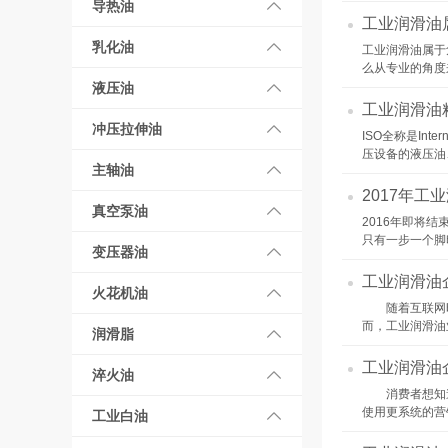
导热油
工业润滑油
乳化油
工业润滑油属于
么从专业的角度
液压油
工业润滑油
冲压拉伸油
ISO全称是Int
压设备的液压油
主轴油
2017年
真空泵油
2016年即将
只有一步一个脚
变压器油
工业润滑油
火花机油
随着互联网时
而，工业润滑油
润滑脂
工业润滑油
淬火油
消费者想知道
使用更系统的营
工业白油