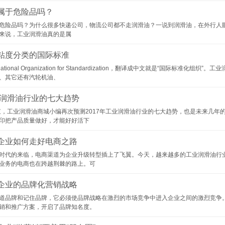
属于危险品吗？
危险品吗？为什么很多快递公司，物流公司都不走润滑油？一说到润滑油，在外行人
来说，工业润滑油真的是属
粘度分类的国际标准
ernational Organization for Standardization，翻译成中文就是“
、其它还有汽轮机油、
工业润滑油行业的七大趋势
结束，工业润滑油商城小编再次预测2017年工业润滑油行业的七大趋势，也是未来几
印把产品质量做好，才能好好活下
企业如何走好电商之路
代的来临，电商渠道为企业升级转型插上了飞翼。今天，越来越多的工业润滑油行业
业务的电商也在跨越荆棘的路上。可
企业的品牌化营销战略
品牌和记住品牌，它必须使品牌战略在激烈的市场竞争中进入企业之间的激烈竞争。
销和推广方案，开启了品牌知名度。