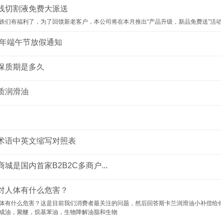
线切割液免费大派送
铁们有福利了，为了回馈新老客户，本公司将在本月推出“产品升级，新品免费送”活动
8年端午节放假通知
保质期是多久
质润滑油
术语中英文缩写对照表
城是国内首家B2B2C多商户...
对人体有什么危害？
体有什么危害？这是目前我们消费者最关注的问题，然后回答斯卡兰润滑油小补偿给你
成油，聚醚，烷基苯油，生物降解油脂和生物