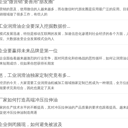
业“微营销”要善用“朋友圈”
营销的普及，使用微信的人越来越多，而在微信时代朋友圈是应用最广泛的应用。目
销领域做了很多工作，有些人的
工业润滑油企业要深入挖掘数据价...
模式发展迅速，特别是移动互联网的发展，加速信息化渗透到社会经济的各个方面，
应。大数据改变企业发展模式业内人
企业要赢得未来品牌是第一位
业面临着越来越激烈的行业竞争，面对同质化和价格战的恶性循环，如何让润滑油
来短期成功，但如果你想获得长期发
悠，工业润滑油独家定制究竟有多...
济的今天，大家需要工业润滑油机械加工领域独家定制已然成为一种潮流，全方位的
能要求完美结合，因此也奠定了其未
厂家如何打造高端冲压拉伸油
家的生产技术水平的不断提高，其对冲压拉伸油的产品质量的要求也跟着提高。越来
促使冲压拉伸油制造商逐
企业倒闭频现，如何避免被波及