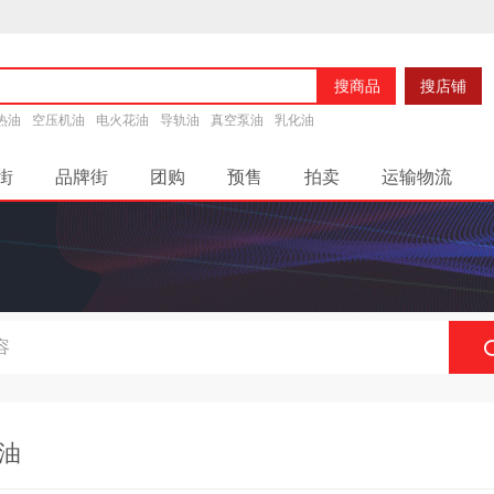
搜商品
搜店铺
热油
空压机油
电火花油
导轨油
真空泵油
乳化油
街
品牌街
团购
预售
拍卖
运输物流
润滑脂
油