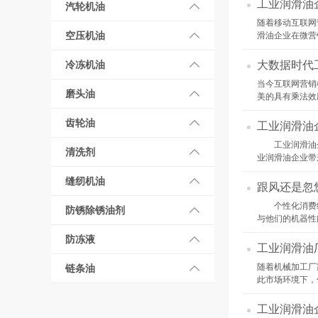
工业润滑油企
汽轮机油
随着移动互联网
空压机油
滑油企业在微营
冷冻机油
大数据时代
当今互联网营销
磨头油
美的具有乘法效
齿轮油
工业润滑油
工业润滑油企
清洗剂
业润滑油企业带
缝纫机油
跟风还是忽
个性化消费经
防锈除锈油剂
与他们的机器性
防冻液
工业润滑油
随着机械加工厂
链条油
此市场环境下，
工业润滑油