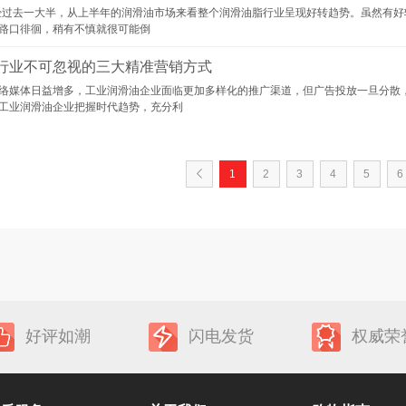
过去一大半，从上半年的润滑油市场来看整个润滑油脂行业呈现好转趋势。虽然有好
路口徘徊，稍有不慎就很可能倒
行业不可忽视的三大精准营销方式
络媒体日益增多，工业润滑油企业面临更加多样化的推广渠道，但广告投放一旦分散
工业润滑油企业把握时代趋势，充分利
1
2
3
4
5
6
好评如潮
闪电发货
权威荣