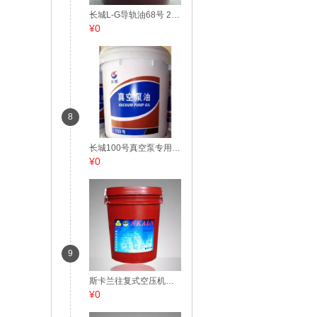
长城L-G导轨油68号 200L
¥0
8
长城100号真空泵专用油200L
¥0
9
斯卡兰往复式空压机油150 18L
¥0