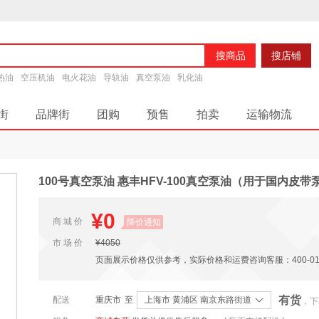
搜商品
搜店铺
热油
空压机油
电火花油
导轨油
真空泵油
乳化油
街
品牌街
团购
预售
拍卖
运输物流
润滑脂
100号真空泵油 惠丰HFV-100真空泵油（用于国内皮带泵
¥0
商 城 价
降价通知
市 场 价
¥4050
页面展示价格仅供参考，实际价格和运费咨询客服：400-0180
有货
配送
重庆市
至
上海市 黄浦区 南京东路街道
，下