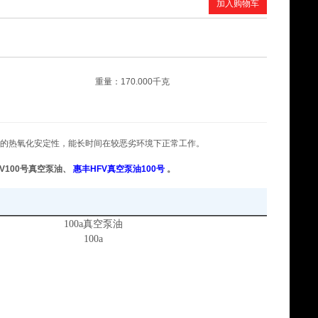
加入购物车
昆仑DCC4008船用柴油机油 200L
¥0
重量：170.000千克
的热氧化安定性，能长时间在较恶劣环境下正常工作。
V100
号真空泵油、
惠丰HFV真空泵油100号
。
美孚威格利1405导轨油 209L
¥0
100a
真空泵油
100a