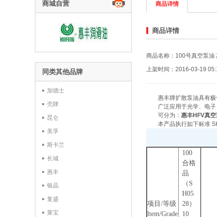
商城自营
商品详情
商品详情
上架时间：2016-03-19 05:1
同类其他品牌
加德士
惠丰牌扩散泵油具有极低的
壳牌
广泛应用于光学、电子、
可分为：
惠丰
HFV
真空
昆仑
本产品执行如下标准 SH05
美孚
斯卡兰
100
长城
合格
惠丰
品
（
S
银晶
H05
复盛
项目
/
等级
28
）
莱宝
ltem
/
Grade
10