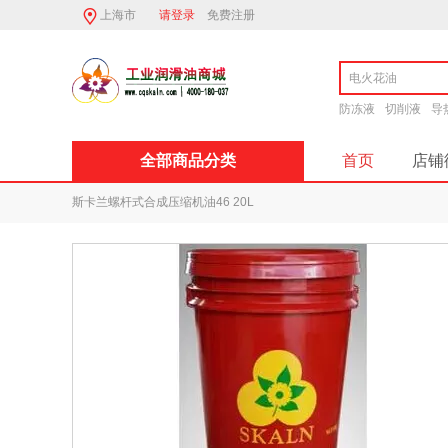
上海市
请登录
免费注册
防冻液
切削液
导
全部商品分类
首页
店铺
二硫化钼锂基
斯卡兰螺杆式合成压缩机油46 20L