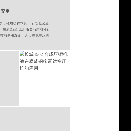
的应用
后，机组运行正常； 在采购成本
，较原OEM 原用油换油周期可延
分离芯的使用寿命，大大降低空压机
用