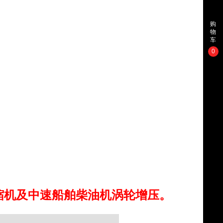
购
物
车
0
缩机及中速船舶柴油机涡轮增压。