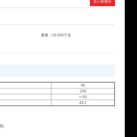
加入购物车
昆仑DCC4008船用柴油机油 200L
¥0
重量：16.000千克
美孚威格利1405导轨油 209L
46
¥0
249
<-50
49.2