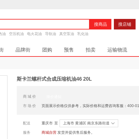
搜商品
搜店铺
热油
空压机油
电火花油
导轨油
真空泵油
乳化油
街
品牌街
团购
预售
拍卖
运输物流
润滑脂
斯卡兰螺杆式合成压缩机油46 20L
商 城 价
降价通知
市 场 价
页面展示价格仅供参考，实际价格和运费咨询客服：400-0180
配送
重庆市
至
上海市 黄浦区 南京东路街道
服务
商城自营
发货并提供售后服务。