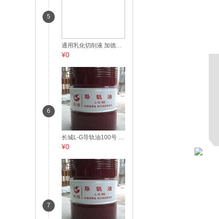
5
通用乳化切削液 加德士3180切削液 200L
¥0
6
长城L-G导轨油100号 200L
¥0
7